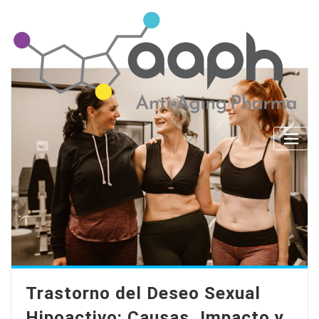
Skip
to
content
Trastorno del Deseo Sexual
Hipoactivo: Causas, Impacto y