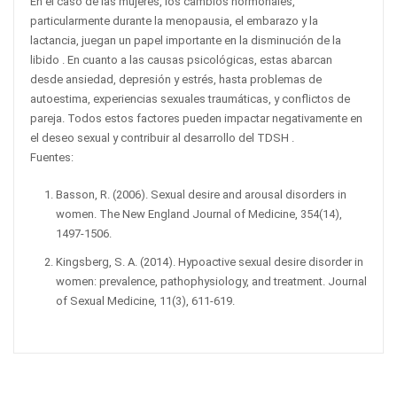
En el caso de las mujeres, los cambios hormonales,
particularmente durante la menopausia, el embarazo y la
lactancia, juegan un papel importante en la disminución de la
libido . En cuanto a las causas psicológicas, estas abarcan
desde ansiedad, depresión y estrés, hasta problemas de
autoestima, experiencias sexuales traumáticas, y conflictos de
pareja. Todos estos factores pueden impactar negativamente en
el deseo sexual y contribuir al desarrollo del TDSH .
Fuentes:
Basson, R. (2006). Sexual desire and arousal disorders in
women. The New England Journal of Medicine, 354(14),
1497-1506.
Kingsberg, S. A. (2014). Hypoactive sexual desire disorder in
women: prevalence, pathophysiology, and treatment. Journal
of Sexual Medicine, 11(3), 611-619.