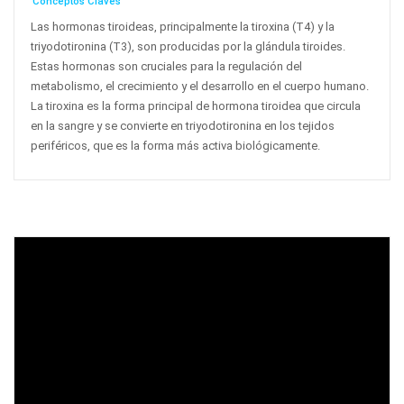
Conceptos Claves
Las hormonas tiroideas, principalmente la tiroxina (T4) y la
triyodotironina (T3), son producidas por la glándula tiroides.
Estas hormonas son cruciales para la regulación del
metabolismo, el crecimiento y el desarrollo en el cuerpo humano.
La tiroxina es la forma principal de hormona tiroidea que circula
en la sangre y se convierte en triyodotironina en los tejidos
periféricos, que es la forma más activa biológicamente.