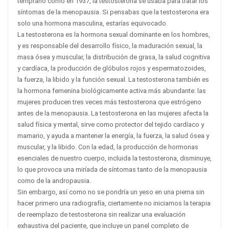
temprano como en 1937, la testosterona se usaba para tratar los
síntomas de la menopausia. Si pensabas que la testosterona era
solo una hormona masculina, estarías equivocado.
La testosterona es la hormona sexual dominante en los hombres,
y es responsable del desarrollo físico, la maduración sexual, la
masa ósea y muscular, la distribución de grasa, la salud cognitiva
y cardíaca, la producción de glóbulos rojos y espermatozoides,
la fuerza, la libido y la función sexual. La testosterona también es
la hormona femenina biológicamente activa más abundante: las
mujeres producen tres veces más testosterona que estrógeno
antes de la menopausia. La testosterona en las mujeres afecta la
salud física y mental, sirve como protector del tejido cardíaco y
mamario, y ayuda a mantener la energía, la fuerza, la salud ósea y
muscular, y la libido. Con la edad, la producción de hormonas
esenciales de nuestro cuerpo, incluida la testosterona, disminuye,
lo que provoca una miríada de síntomas tanto de la menopausia
como de la andropausia.
Sin embargo, así como no se pondría un yeso en una pierna sin
hacer primero una radiografía, ciertamente no iniciamos la terapia
de reemplazo de testosterona sin realizar una evaluación
exhaustiva del paciente, que incluye un panel completo de