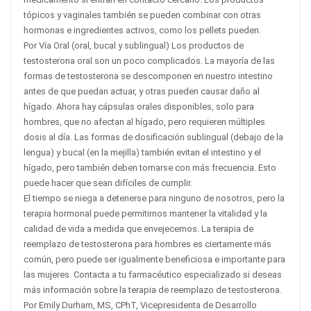
tópicos y vaginales también se pueden combinar con otras
hormonas e ingredientes activos, como los pellets pueden.
Por Vía Oral (oral, bucal y sublingual) Los productos de
testosterona oral son un poco complicados. La mayoría de las
formas de testosterona se descomponen en nuestro intestino
antes de que puedan actuar, y otras pueden causar daño al
hígado. Ahora hay cápsulas orales disponibles, solo para
hombres, que no afectan al hígado, pero requieren múltiples
dosis al día. Las formas de dosificación sublingual (debajo de la
lengua) y bucal (en la mejilla) también evitan el intestino y el
hígado, pero también deben tomarse con más frecuencia. Esto
puede hacer que sean difíciles de cumplir.
El tiempo se niega a detenerse para ninguno de nosotros, pero la
terapia hormonal puede permitirnos mantener la vitalidad y la
calidad de vida a medida que envejecemos. La terapia de
reemplazo de testosterona para hombres es ciertamente más
común, pero puede ser igualmente beneficiosa e importante para
las mujeres. Contacta a tu farmacéutico especializado si deseas
más información sobre la terapia de reemplazo de testosterona.
Por Emily Durham, MS, CPhT, Vicepresidenta de Desarrollo