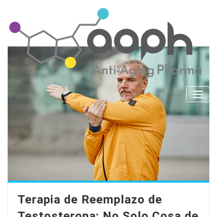
Skip
to
content
Terapia de Reemplazo de
Testosterona: No Solo Cosa de