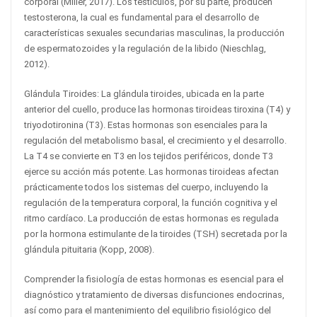
corporal (Miller, 2017). Los testículos, por su parte, producen
testosterona, la cual es fundamental para el desarrollo de
características sexuales secundarias masculinas, la producción
de espermatozoides y la regulación de la libido (Nieschlag,
2012).
Glándula Tiroides: La glándula tiroides, ubicada en la parte
anterior del cuello, produce las hormonas tiroideas tiroxina (T4) y
triyodotironina (T3). Estas hormonas son esenciales para la
regulación del metabolismo basal, el crecimiento y el desarrollo.
La T4 se convierte en T3 en los tejidos periféricos, donde T3
ejerce su acción más potente. Las hormonas tiroideas afectan
prácticamente todos los sistemas del cuerpo, incluyendo la
regulación de la temperatura corporal, la función cognitiva y el
ritmo cardíaco. La producción de estas hormonas es regulada
por la hormona estimulante de la tiroides (TSH) secretada por la
glándula pituitaria (Kopp, 2008).
Comprender la fisiología de estas hormonas es esencial para el
diagnóstico y tratamiento de diversas disfunciones endocrinas,
así como para el mantenimiento del equilibrio fisiológico del